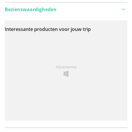
Bezienswaardigheden
Interessante producten voor jouw trip
Bekijk op kaart
Iets opgevallen op deze route?
Probleem toevoegen
Advertentie