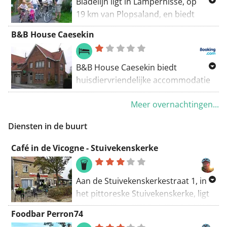
Bladelijn ligt in Lampernisse, op
19 km van Plopsaland, en biedt
accommodatie met een tuin, gratis
B&B House Caesekin
privéparkeergelegenheid, een
gemeenschappelijke lounge en een
terras. Dit 2-sterrenhotel biedt
B&B House Caesekin biedt
gratis WiFi, roomservice en een 24-
huisdiervriendelijke accommodatie
uursreceptie.
in Diksmuide. Er is gratis
Meer overnachtingen...
privéparkeergelegenheid
beschikbaar. De kamers zijn
Diensten in de buurt
allemaal voorzien van een
flatscreen-tv en hebben een eigen
Café in de Vicogne - Stuivekenskerke
badkamer.
Aan de Stuivekenskerkestraat 1, in
het pittoreske Stuivekenskerke, ligt
het café
In de Vicogne
recht
Foodbar Perron74
tegenover de kerk.