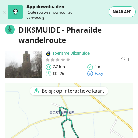
App downloaden
NAAR APP
RouteYou was nog nooit zo
eenvoudig
DIKSMUIDE - Pharailde
wandelroute
Toerisme Diksmuide
1
2,2 km
1 m
00u26
Easy
Bekijk op interactieve kaart