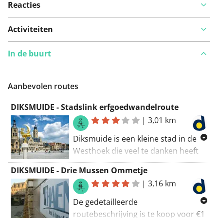
Reacties
Activiteiten
In de buurt
Aanbevolen routes
DIKSMUIDE - Stadslink erfgoedwandelroute
|
3,01 km
Diksmuide is een kleine stad in de
Westhoek die veel te danken heeft
aan twee rivieren: de IJzer en de
DIKSMUIDE - Drie Mussen Ommetje
Handzamevaart. Tijdens de Eerste
|
3,16 km
Wereldoorlog lag de stad pal in de
vuurlinie en werd nagenoeg volledig
De gedetailleerde
van de kaart geveegd. Diksmuide
routebeschrijving is te koop voor €1