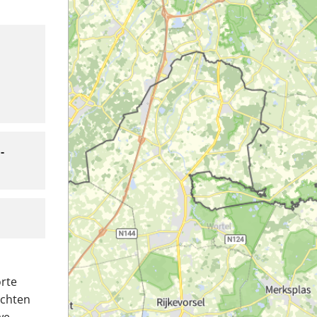
-
rte
achten