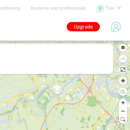
ondleiding
RouteYou voor professionals
Taal
Upgrade