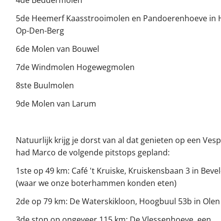
4de Beddermolen
5de Heemerf Kaasstrooimolen en Pandoerenhoeve in H
Op-Den-Berg
6de Molen van Bouwel
7de Windmolen Hogewegmolen
8ste Buulmolen
9de Molen van Larum
Natuurlijk krijg je dorst van al dat genieten op een Ves
had Marco de volgende pitstops gepland:
1ste op 49 km: Café 't Kruiske, Kruiskensbaan 3 in Bevel
(waar we onze boterhammen konden eten)
2de op 79 km: De Waterskikloon, Hoogbuul 53b in Olen
3de stop op ongeveer 115 km: De Vlessenhoeve, een