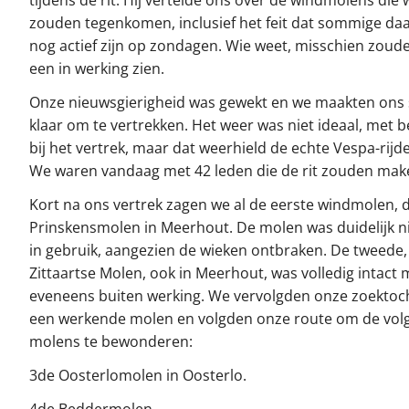
tijdens de rit. Hij vertelde ons over de windmolens die 
zouden tegenkomen, inclusief het feit dat sommige da
nog actief zijn op zondagen. Wie weet, misschien zoud
een in werking zien.
Onze nieuwsgierigheid was gewekt en we maakten ons 
klaar om te vertrekken. Het weer was niet ideaal, met 
bij het vertrek, maar dat weerhield de echte Vespa-rijde
We waren vandaag met 42 leden die de rit zouden mak
Kort na ons vertrek zagen we al de eerste windmolen, 
Prinskensmolen in Meerhout. De molen was duidelijk n
in gebruik, aangezien de wieken ontbraken. De tweede,
Zittaartse Molen, ook in Meerhout, was volledig intact
eveneens buiten werking. We vervolgden onze zoektoc
een werkende molen en volgden onze route om de vol
molens te bewonderen:
3de Oosterlomolen in Oosterlo.