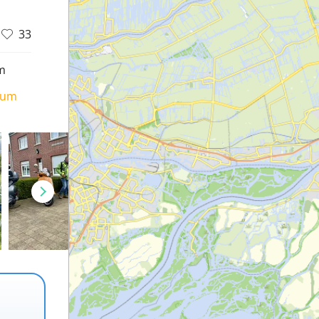
33
m
ium