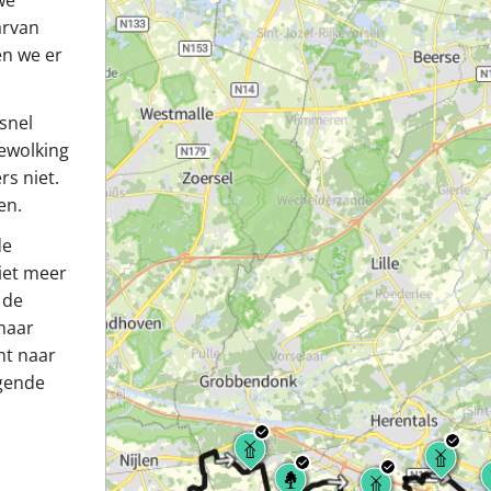
we
arvan
en we er
snel
bewolking
rs niet.
en.
de
iet meer
 de
 maar
ht naar
gende