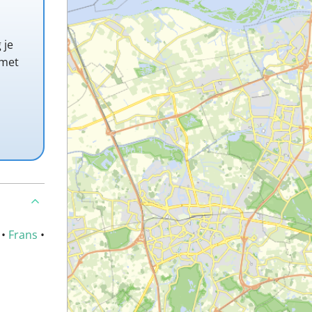
 je
 met
•
Frans
•