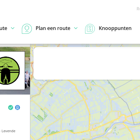
R
ute
Plan een route
Knooppunten
- Levende