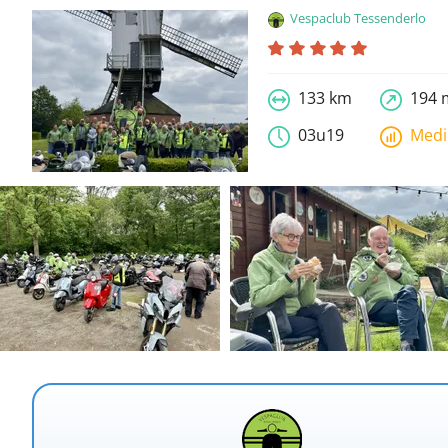
Vespaclub Tessenderlo
133 km
194 
03u19
Med