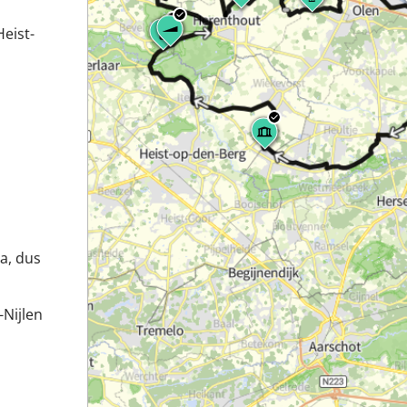
eist-
pa, dus
-Nijlen