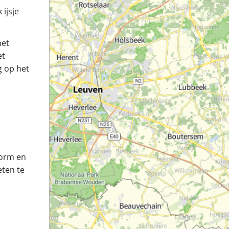
ijsje
het
et
g op het
vorm en
eten te