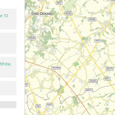
e 10
White,