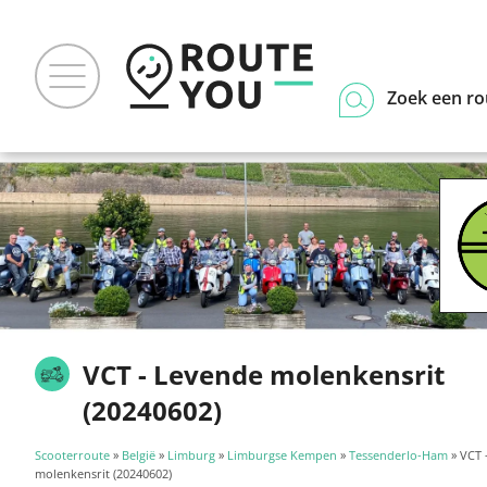
Zoek een ro
VCT - Levende molenkensrit
(20240602)
Scooterroute
»
België
»
Limburg
»
Limburgse Kempen
»
Tessenderlo-Ham
» VCT 
molenkensrit (20240602)