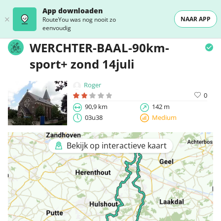
App downloaden
NAAR APP
RouteYou was nog nooit zo
eenvoudig
WERCHTER-BAAL-90km-
sport+ zond 14juli
Roger
0
90,9 km
142 m
03u38
Medium
Bekijk op interactieve kaart