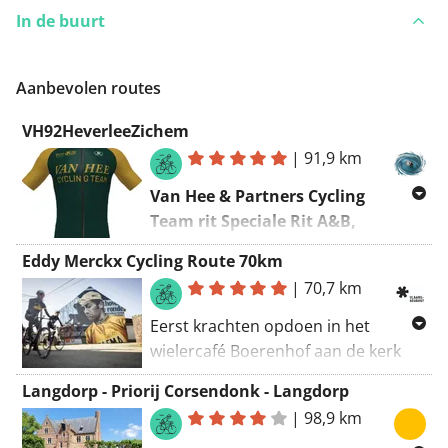
In de buurt
Aanbevolen routes
VH92HeverleeZichem
|
91,9 km
Van Hee & Partners Cycling
Team rit Speciale Rit A&B,
24/04/2022
Eddy Merckx Cycling Route 70km
Heverlee - Zichem - Heverlee
|
70,7 km
Speciale rit op verplaatsing, vertrek
Eerst krachten opdoen in het
en aankomst in Heverlee.
wielercafé Boerenhof aan de kerk
van Meensel en dan in een lus over
Vertrekpunt
:
Onze-Lieve-Vrouw-
Langdorp - Priorij Corsendonk - Langdorp
dezelfde wegen waar de jonge Eddy
van-Troostkerk
,
Brasserie Pakenhof
|
98,9 km
zijn eerste fietservaring opdeed.
Contact
Van Hee & Partners