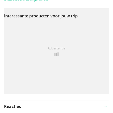
Interessante producten voor jouw trip
Bekijk op kaart
Iets opgevallen op deze route?
Probleem toevoegen
Advertentie
Reacties