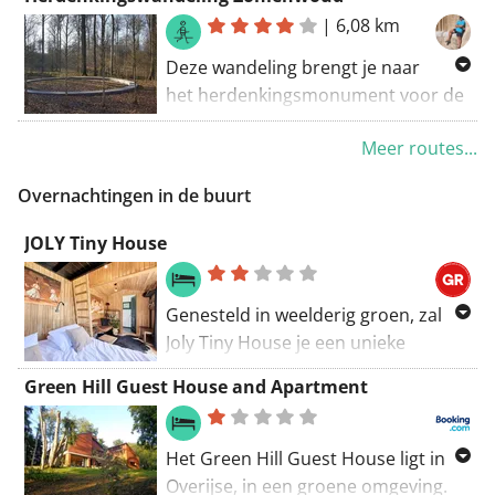
Stonehenge van het Zoniënwoud.
dus wel de kaart af te drukken
|
6,08 km
De waarheid is iets "jonger" dan de
(roadbook : best met de optie
echte Stonehenge maar daarom
Deze wandeling brengt je naar
topokaart) of de route op
niet minder leuk om te ontdekken.
het herdenkingsmonument voor de
smartphone te gebruiken (scan de
slachtoffers van de aanslagen op 22
QR-code).
Meer routes...
maart 2016.
Overnachtingen in de buurt
JOLY Tiny House
Genesteld in weelderig groen, zal
Joly Tiny House je een unieke
ervaring geven. Blijf in zoete
Green Hill Guest House and Apartment
harmonie in de wei tussen de
schapen. Geniet van het gezang van
de vogels, bewonder de bijen die
Het Green Hill Guest House ligt in
foerageren in de bloemen en
Overijse, in een groene omgeving.