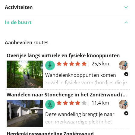
Activiteiten
In de buurt
Aanbevolen routes
Overijse langs virtuele en fysieke knooppunten
|
25,5 km
Wandelenknooppunten komen
zowel in fysieke vorm (bordjes die je
te velde ziet) als in niet-fysieke vorm
Wandelen naar Stonehenge in het Zoniënwoud (wijzerzin)
of viruteel voor. De virtuele vorm
|
11,4 km
wordt op RouteYou voorgesteld met
een rondje in stippellijn.
Deze wandeling brengt je naar
een merkwaardige plek in het
Het maakt de wandeling er zeker
Zoniënwoud, gekend als het
niet minder mooi om. Maar je dient
Herdenkingswandeling Zoniënwoud