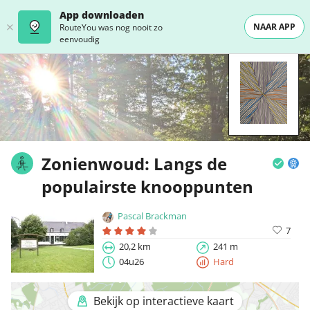
App downloaden
NAAR APP
RouteYou was nog nooit zo
eenvoudig
Zonienwoud: Langs de
populairste knooppunten
Pascal Brackman
7
20,2 km
241 m
04u26
Hard
Bekijk op interactieve kaart