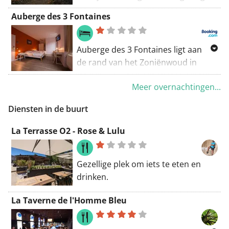
bomen om je heen en beleef
Het biedt moderne accommodaties,
Auberge des 3 Fontaines
gewoon een moment van pure
een gemeubileerd terras en een
natuur.
grote tuin. WiFi en
parkeergelegenheid zijn gratis. Het
Auberge des 3 Fontaines ligt aan
Joly Tiny House ligt aan de rand van
centrum van Brussel bevindt zich op
de rand van het Zoniënwoud in
het Zoniënwoud en dicht bij
17 km afstand.
Brussel en biedt functionele kamers
verschillende restaurants. Joly Tiny
Meer overnachtingen...
en slaapzalen, gratis WiFi in de
House is ook gemakkelijk bereikbaar
openbare ruimtes, een tennisbaan,
met het openbaar vervoer.
Diensten in de buurt
een tuin met een terras en een
Joly Tiny House biedt al het comfort
eigen restaurant.
La Terrasse O2 - Rose & Lulu
dat u nodig heeft en is zorgvuldig
ingericht. Een tweepersoonsbed,
een kinderbed in de mezzanine, een
Gezellige plek om iets te eten en
kleine living room en een
drinken.
doucheruimte met een
milieuvriendelijk droog toilet.
La Taverne de l'Homme Bleu
Er zijn biologische shampoo en zeep
op basis van bijenwas verkrijgbaar.