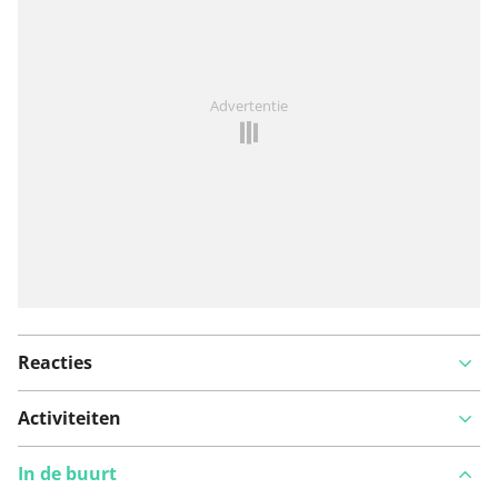
Iets opgevallen op deze route?
Probleem toevoegen
Advertentie
Reacties
Activiteiten
In de buurt