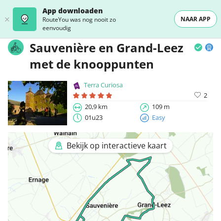
App downloaden
NAAR APP
RouteYou was nog nooit zo
eenvoudig
Sauvenière en Grand-Leez
met de knooppunten
Terra Curiosa
2
20,9 km
109 m
01u23
Easy
Bekijk op interactieve kaart