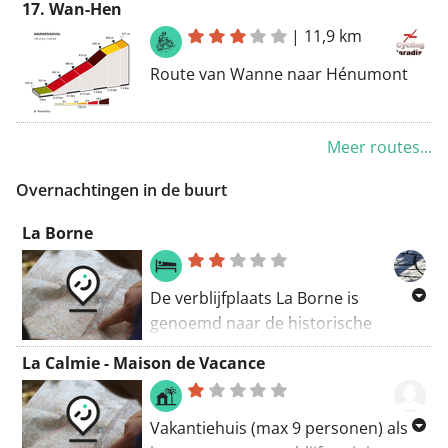
17. Wan-Hen
|
11,9 km
Route van Wanne naar Hénumont
Meer routes...
Overnachtingen in de buurt
La Borne
De verblijfplaats La Borne is
genoemd naar de historische
grenspalen in de buurt. Ten
La Calmie - Maison de Vacance
noorden van Poteau vind je op de
beboste hellingen nog de oude
grenspalen die de grens vormden
Vakantiehuis (max 9 personen) als
tussen België en Pruisen. Deze