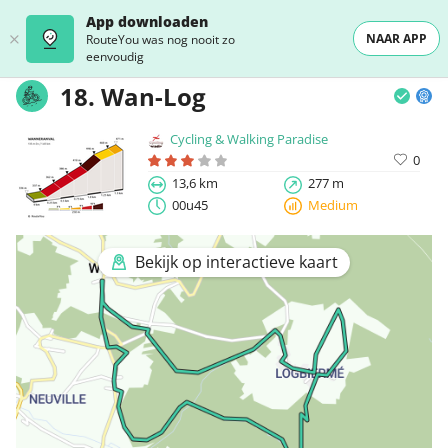
App downloaden
NAAR APP
RouteYou was nog nooit zo
eenvoudig
18. Wan-Log
Cycling & Walking Paradise
0
13,6 km
277 m
00u45
Medium
Bekijk op interactieve kaart