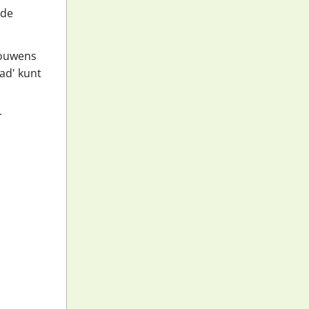
 de
rouwens
ad' kunt
r