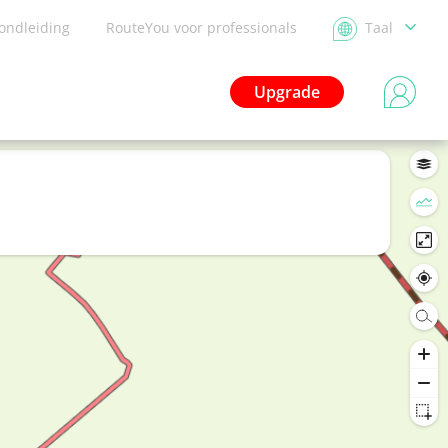
ondleiding
RouteYou voor professionals
Taal
Upgrade