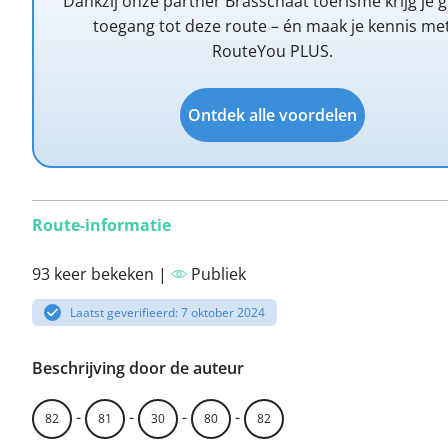
Dankzij onze partner Brasschaat toerisme krijg je g
toegang tot deze route – én maak je kennis me
RouteYou PLUS.
Ontdek alle voordelen
Route-informatie
93 keer bekeken |
Publiek
Laatst geverifieerd: 7 oktober 2024
Beschrijving door de auteur
-
-
-
-
82
81
30
80
82