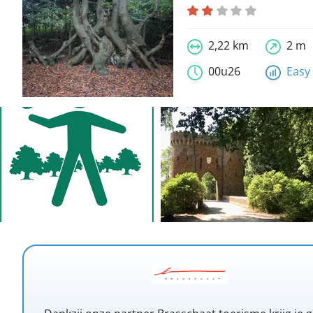
2,22 km
2 m
00u26
Easy