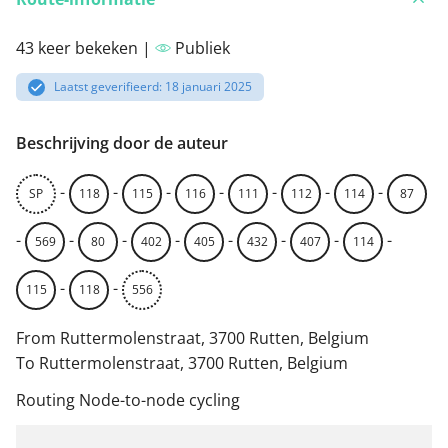
43 keer bekeken |
Publiek
Laatst geverifieerd: 18 januari 2025
Beschrijving door de auteur
-
-
-
-
-
-
-
SP
118
115
116
111
112
114
87
-
-
-
-
-
-
-
-
569
80
402
405
432
407
114
-
-
115
118
556
From Ruttermolenstraat, 3700 Rutten, Belgium
To Ruttermolenstraat, 3700 Rutten, Belgium
Routing Node-to-node cycling