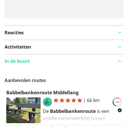
Reacties
Activiteiten
In de buurt
Aanbevolen routes
Babbelbankenroute Middellang
|
66 km
De
Babbelbankenroute
is een
unieke samenwerking tussen
Medisch Centrum St.-Jozef