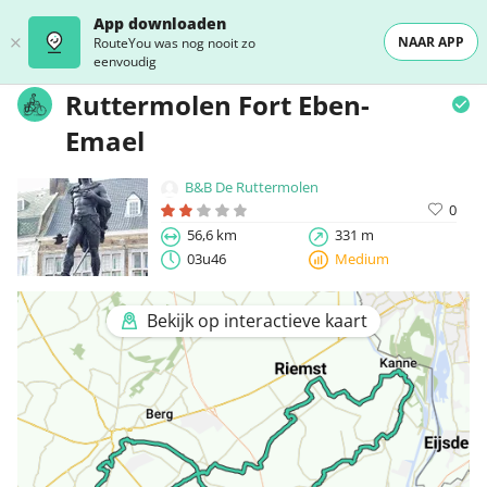
App downloaden
NAAR APP
RouteYou was nog nooit zo
eenvoudig
Ruttermolen Fort Eben-
Emael
B&B De Ruttermolen
0
56,6 km
331 m
03u46
Medium
Bekijk op interactieve kaart