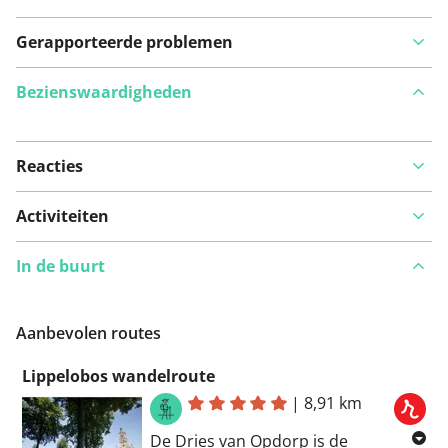
Gerapporteerde problemen
Bezienswaardigheden
Reacties
Bekijk op kaart
Activiteiten
In de buurt
Iets opgevallen op deze route?
Probleem toevoegen
Aanbevolen routes
Lippelobos wandelroute
|
8,91 km
De Dries van Opdorp is de