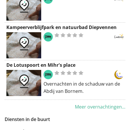
wordt je aangeboden door Routen,
een initiatief van Toerisme Oost-
Vlaanderen.
Kampeerverblijfpark en natuurbad Diepvennen
De Lotuspoort en Mihr's place
Overnachten in de schaduw van de
Abdij van Bornem.
Meer overnachtingen...
Diensten in de buurt