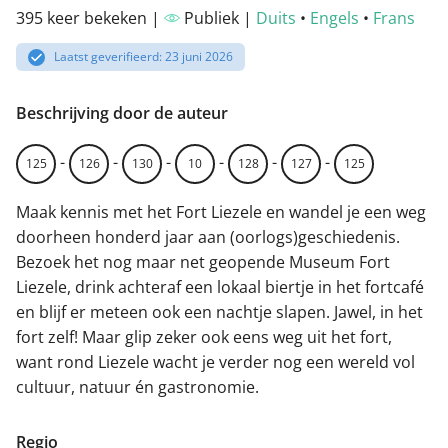
395 keer bekeken |
Publiek |
Duits
•
Engels
•
Frans
Laatst geverifieerd: 23 juni 2026
Beschrijving door de auteur
-
-
-
-
-
-
125
126
130
10
128
127
125
Maak kennis met het Fort Liezele en wandel je een weg
doorheen honderd jaar aan (oorlogs)geschiedenis.
Bezoek het nog maar net geopende Museum Fort
Liezele, drink achteraf een lokaal biertje in het fortcafé
en blijf er meteen ook een nachtje slapen. Jawel, in het
fort zelf! Maar glip zeker ook eens weg uit het fort,
want rond Liezele wacht je verder nog een wereld vol
cultuur, natuur én gastronomie.
Regio