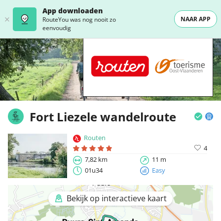
App downloaden
NAAR APP
RouteYou was nog nooit zo
eenvoudig
Fort Liezele wandelroute
Routen
4
7,82 km
11 m
01u34
Easy
Bekijk op interactieve kaart