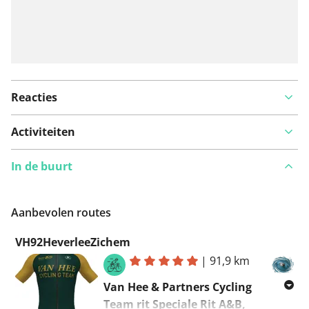
Reacties
Activiteiten
In de buurt
Aanbevolen routes
VH92HeverleeZichem
|
91,9 km
Van Hee & Partners Cycling
Team rit Speciale Rit A&B,