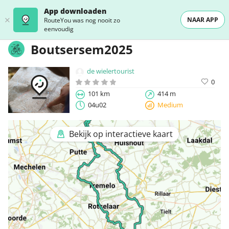
App downloaden
NAAR APP
RouteYou was nog nooit zo
eenvoudig
Boutsersem2025
de wielertourist
0
101 km
414 m
04u02
Medium
Bekijk op interactieve kaart