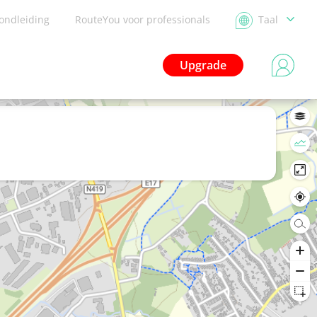
ondleiding
RouteYou voor professionals
Taal
Upgrade