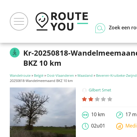
Zoek een ro
Kr-20250818-Wandelmeemaan
BKZ 10 km
Wandelroute
»
België
»
Oost-Vlaanderen
»
Waasland
»
Beveren-Kruibeke-Zwijnd
20250818-Wandelmeemaand BKZ 10 km
Gilbert Smet
10 km
17 m
02u01
Med