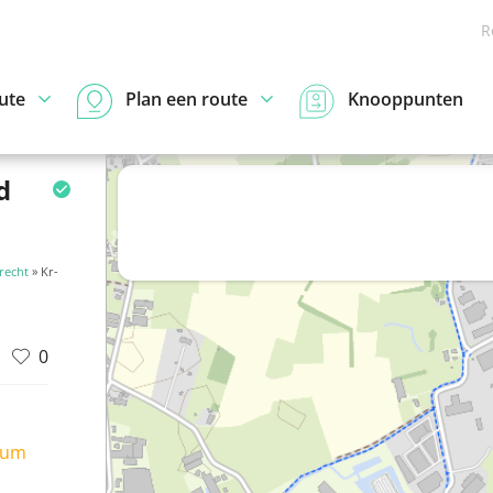
R
ute
Plan een route
Knooppunten
d
recht
» Kr-
0
ium