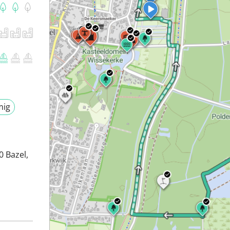
mig
 Bazel,