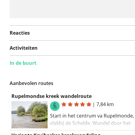
Reacties
Activiteiten
In de buurt
Aanbevolen routes
Rupelmondse kreek wandelroute
|
7,84 km
Start in het centrum va Rupelmonde,
vlakbij de Schelde. Wandel door het
zuidelijke gedeelte van de Polders va