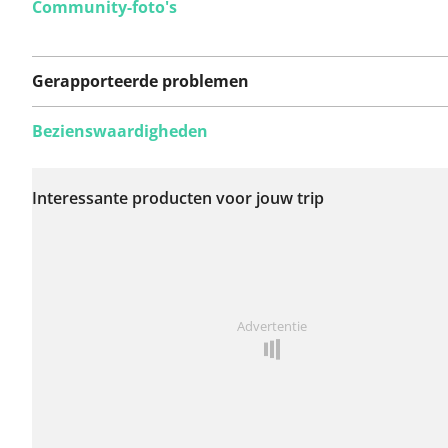
Community-foto's
Gerapporteerde problemen
Bezienswaardigheden
Er zijn nog geen
problemen op deze
Interessante producten voor jouw trip
route gerapporteerd.
Iets opgevallen op deze route?
Probleem toevoegen
Advertentie