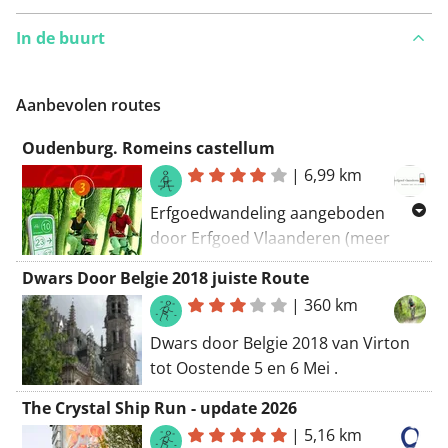
In de buurt
Aanbevolen routes
Oudenburg. Romeins castellum
|
6,99 km
Erfgoedwandeling aangeboden
door Erfgoed Vlaanderen (meer
info:
Dwars Door Belgie 2018 juiste Route
www.toekomstvooronsverleden.be)
|
360 km
en verschenen in het boek
'Steengoed! 40 verrassende
Dwars door Belgie 2018 van Virton
erfgoedwandelingen door
tot Oostende 5 en 6 Mei .
Vlaanderen'. Oudenburg is een van
The Crystal Ship Run - update 2026
de oudste steden van ons land. De
|
5,16 km
Romeinen bouwden er tussen de