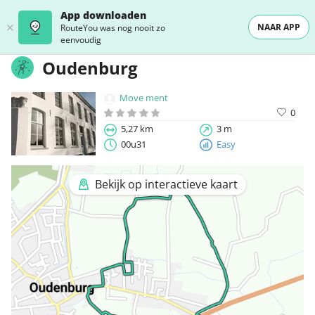
App downloaden
NAAR APP
RouteYou was nog nooit zo
eenvoudig
Oudenburg
Move ment
0
5,27 km
3 m
00u31
Easy
Bekijk op interactieve kaart