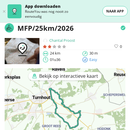
App downloaden
NAAR APP
RouteYou was nog nooit zo
eenvoudig
MFP/25km/2026
Chantal Proost
0
24 km
30 m
01u36
Easy
Bekijk op interactieve kaart