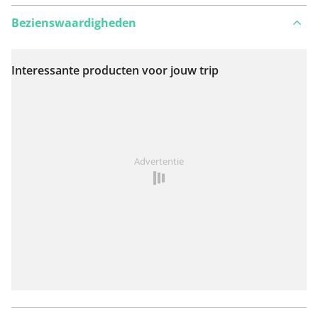
Bezienswaardigheden
Interessante producten voor jouw trip
Bekijk op kaart
Iets opgevallen op deze route?
Probleem toevoegen
Advertentie