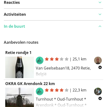
Reacties
Activiteiten
In de buurt
Aanbevolen routes
Retie rondje 1
|
25,1 km
Van Geelsebaan18, 2470 Retie,
België
Naar Geelsebaan 18, 2470 Retie,
OKRA GK Arendonk 22 km
België
|
22,3 km
Routering Fietsen - knooppunten
Turnhout * Oud-Turnhout *
Arendonk * Oud-Turnhout *