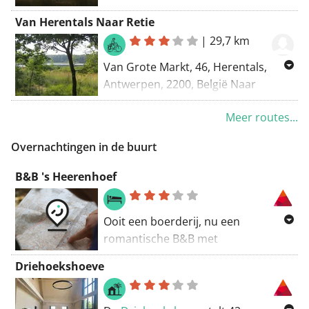
Turnhout
Van Herentals Naar Retie
|
29,7 km
Van Grote Markt, 46, Herentals,
Antwerpen, 2200, België Naar
Provinciebaan, Retie, Antwerpen,
Meer routes...
2470, België Routering: Recreatief
fietsen - mooiste
Overnachtingen in de buurt
B&B 's Heerenhoef
Ooit een boerderij, nu een
romantische B&B met
rolstoeltoegankelijke kamer in het
Driehoekshoeve
hart van de Kempen. Van hieruit
hop je gemakkelijk over en weer
naar het Prinsenpark en de