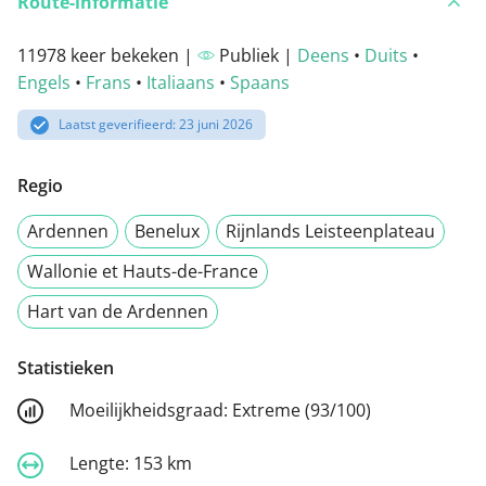
Route-informatie
11978 keer bekeken |
Publiek |
Deens
•
Duits
•
Engels
•
Frans
•
Italiaans
•
Spaans
Laatst geverifieerd: 23 juni 2026
Regio
Ardennen
Benelux
Rijnlands Leisteenplateau
Wallonie et Hauts-de-France
Hart van de Ardennen
Statistieken
Moeilijkheidsgraad:
Extreme (93/100)
Lengte:
153 km