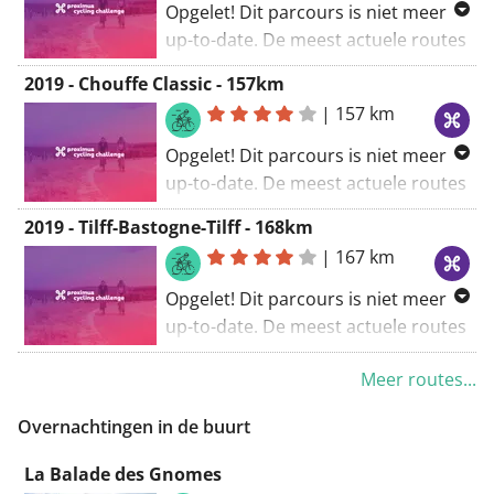
Opgelet! Dit parcours is niet meer
up-to-date. De meest actuele routes
vind je via
2019 - Chouffe Classic - 157km
www.proximuscyclingchallenge.be
.
|
157 km
Opgelet! Dit parcours is niet meer
up-to-date. De meest actuele routes
vind je via
2019 - Tilff-Bastogne-Tilff - 168km
www.proximuscyclingchallenge.be
.
|
167 km
Opgelet! Dit parcours is niet meer
up-to-date. De meest actuele routes
vind je via
Meer routes...
www.proximuscyclingchallenge.be
.
Overnachtingen in de buurt
La Balade des Gnomes