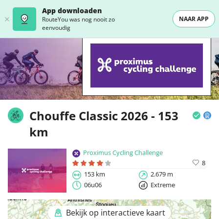
App downloaden
NAAR APP
RouteYou was nog nooit zo
eenvoudig
Chouffe Classic 2026 - 153
km
Proximus Cycling Challenge
8
153 km
2.679 m
06u06
Extreme
Bekijk op interactieve kaart