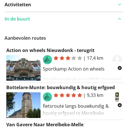
Activiteiten
In de buurt
Aanbevolen routes
Action on wheels Nieuwdonk - terugrit
|
17,4 km
Sportkamp Action on wheels
Van Nieuwdonk naar Melle (terugrit)
Bottelare-Munte: bouwkundig & houtig erfgoed
Routering Recreatief fietsen -
|
9,33 km
mooiste
fietsroute langs bouwkundig &
houtig erfgoed te Merelbeke
(Bottelare & Munte)
Van Gavere Naar Merelbeke-Melle