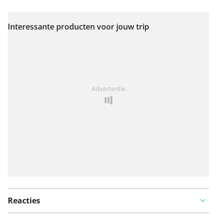
Interessante producten voor jouw trip
Bekijk op kaart
Iets opgevallen op deze route?
Probleem toevoegen
Advertentie
Reacties