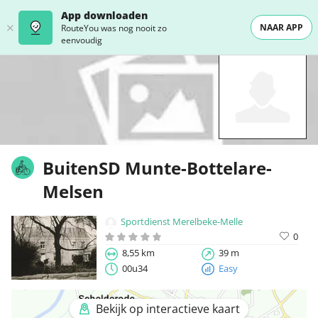
App downloaden
NAAR APP
RouteYou was nog nooit zo
eenvoudig
BuitenSD Munte-Bottelare-
Melsen
Sportdienst Merelbeke-Melle
0
8,55 km
39 m
00u34
Easy
Bekijk op interactieve kaart