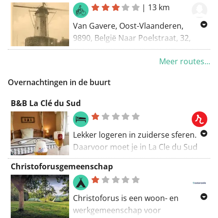
|
13 km
Van Gavere, Oost-Vlaanderen,
9890, België Naar Poelstraat, 32,
Merelbeke-Melle, Oost-Vlaanderen,
Meer routes...
9820, België Routering: Recreatief
fietsen - mooiste
Overnachtingen in de buurt
B&B La Clé du Sud
Lekker logeren in zuiderse sferen.
Daarvoor moet je in La Cle du Sud
zijn. 'Dit is geen klein bier' belooft
Christoforusgemeenschap
het arrangement, en dat blijkt ook.
Laat je leiden door het
gedetailleerde bierplan, geniet van
Christoforus is een woon- en
bierdegustaties en een thematisch
werkgemeenschap voor