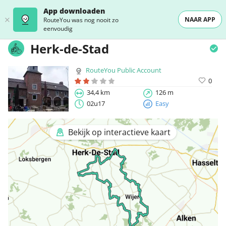
App downloaden
NAAR APP
RouteYou was nog nooit zo
eenvoudig
Herk-de-Stad
RouteYou Public Account
0
34,4 km
126 m
02u17
Easy
Bekijk op interactieve kaart