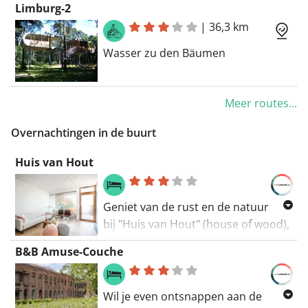
Limburg-2
Vlaanderen, België
|
36,3 km
Routering: Recreatief fietsen -
Wasser zu den Bäumen
mooiste
Meer routes...
Overnachtingen in de buurt
Huis van Hout
Geniet van de rust en de natuur
bij "Huis van Hout" (house of wood),
een gezellig en duurzaam
B&B Amuse-Couche
designhuis in de fruitstreek. Het is
gebouwd met natuurlijke en
gezonde materialen, en produceert
Wil je even ontsnappen aan de