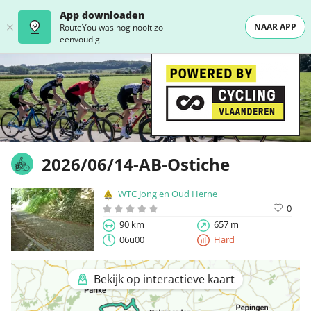
App downloaden
NAAR APP
RouteYou was nog nooit zo
eenvoudig
2026/06/14-AB-Ostiche
WTC Jong en Oud Herne
0
90 km
657 m
06u00
Hard
Bekijk op interactieve kaart