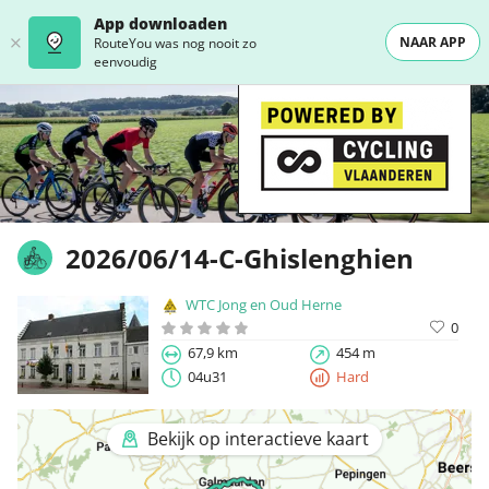
App downloaden
NAAR APP
RouteYou was nog nooit zo
eenvoudig
2026/06/14-C-Ghislenghien
WTC Jong en Oud Herne
0
67,9 km
454 m
04u31
Hard
Bekijk op interactieve kaart