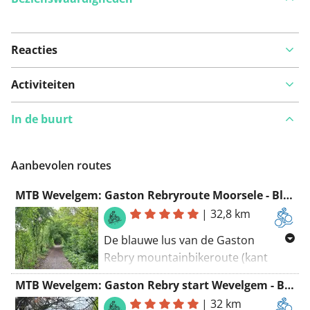
Reacties
Bekijk op kaart
Activiteiten
In de buurt
Iets opgevallen op deze route?
Probleem toevoegen
Aanbevolen routes
MTB Wevelgem: Gaston Rebryroute Moorsele - Blauwe lus
|
32,8 km
De blauwe lus van de Gaston
Rebry mountainbikeroute (kant
Moorsele-Wevelgem) is bijna 32 km
MTB Wevelgem: Gaston Rebry start Wevelgem - Blauwe lus
lang.
|
32 km