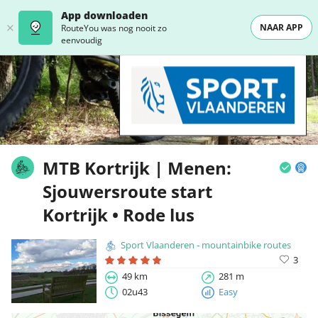
App downloaden
NAAR APP
RouteYou was nog nooit zo
eenvoudig
MTB Kortrijk | Menen:
Sjouwersroute start
Kortrijk • Rode lus
Sport Vlaanderen - mountainbike routes
3
49 km
281 m
02u43
Easy