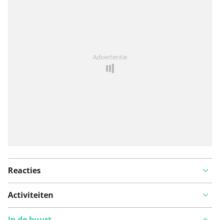
Iets opgevallen op deze route?
Probleem toevoegen
Advertentie
Reacties
Activiteiten
In de buurt