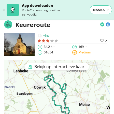
App downloaden
NAAR APP
RouteYou was nog nooit zo
eenvoudig
Keureroute
vinz
2
34,2 km
169 m
01u54
Medium
Bekijk op interactieve kaart