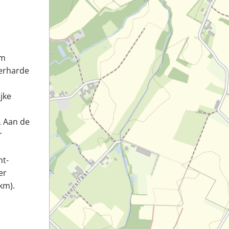
km
erharde
ijke
. Aan de
r
nt-
er
km).