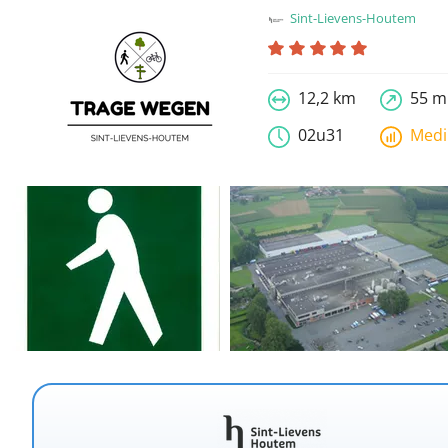
Sint-Lievens-Houtem
12,2 km
55 m
02u31
Med