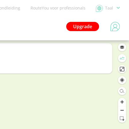
ondleiding
RouteYou voor professionals
Taal
Upgrade