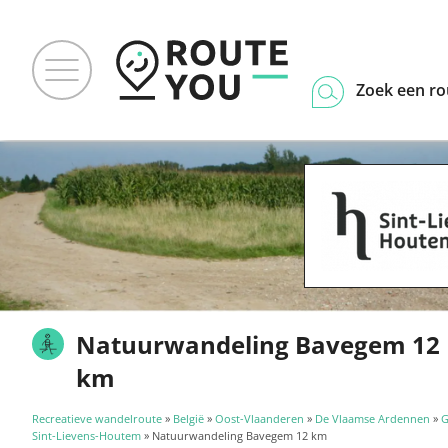
Zoek een ro
Natuurwandeling Bavegem 12
km
Recreatieve wandelroute
»
België
»
Oost-Vlaanderen
»
De Vlaamse Ardennen
»
G
Sint-Lievens-Houtem
» Natuurwandeling Bavegem 12 km