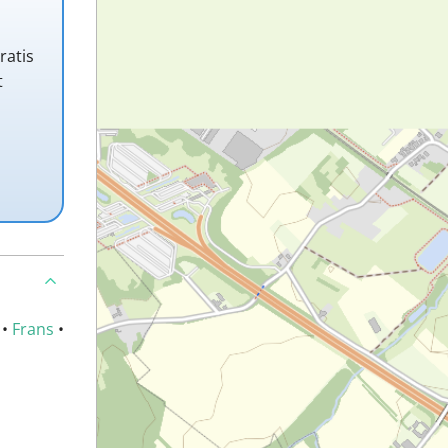
ratis
t
•
Frans
•