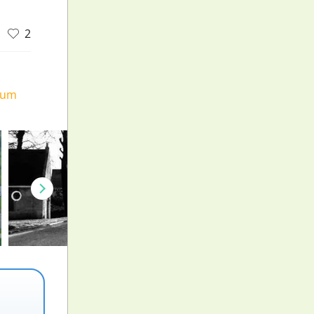
2
ium