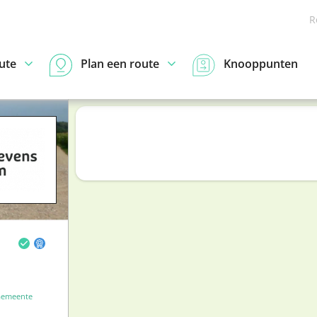
R
ute
Plan een route
Knooppunten
emeente