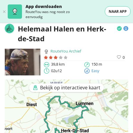
App downloaden
NAAR APP
RouteYou was nog nooit zo
eenvoudig
Helemaal Halen en Herk-
de-Stad
RouteYou Archief
0
39,8 km
150 m
02u12
Easy
Bekijk op interactieve kaart