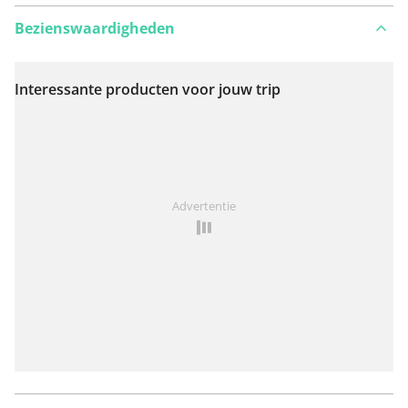
Bezienswaardigheden
Interessante producten voor jouw trip
Bekijk op kaart
Iets opgevallen op deze route?
Probleem toevoegen
Advertentie