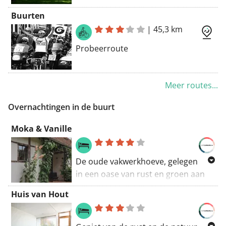
Buurten
|
45,3 km
Probeerroute
Meer routes...
Overnachtingen in de buurt
Moka & Vanille
De oude vakwerkhoeve, gelegen
in een oase van rust en groen aan
de Mangelbeek, werd vakkundig
Huis van Hout
gerestaureerd tot een sfeervol,
sober en harmonisch vormgegeven
gastenverblijf met de Wabi-Sabi-