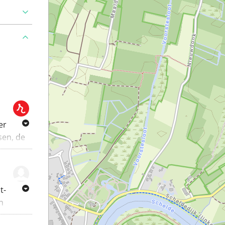
er
sen, de
natuur
eniet
n de
is een
t-
s,
n
e
, 9290,