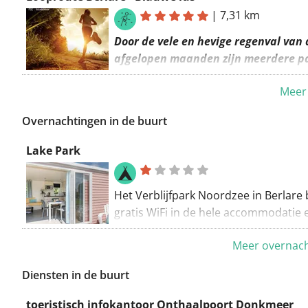
kinderen.
België Routering: Wandel - mooiste
|
7,31 km
De
Donkmeer wandelroute
wordt je
Door de vele en hevige regenval van 
aangeboden door
Routen
, een initiat
afgelopen maanden zijn meerdere p
Toerisme Oost-Vlaanderen.
van de blauwe en rode looproute Ber
Meer 
tijdelijk niet beloopbaar.
Gelieve – tot nader bericht - enkel d
Overnachtingen in de buurt
looplus (6,8 km) te willen gebruiken.
Lake Park
Bedankt voor uw begrip.
De looproute Berlare start aan de
onthaalpoort Donkmeer, gelegen aan
Het Verblijfpark Noordzee in Berlare 
Alfred Nelenpad, 9290 Berlare. Deze 
gratis WiFi in de hele accommodatie e
bestaat uit drie verschillende looplu
op 35 km van Brussel Antwerpen ligt
Meer overnach
voert je voornamelijk over landelijke,
verderop. De accommodatie in de dr
en veilige en paden.
Brussel, Gent en Antwerpen ligt aan 
Diensten in de buurt
meer.
De groene lus: 6,4 km
toeristisch infokantoor Onthaalpoort Donkmeer
De blauwe lus: 7,3 km