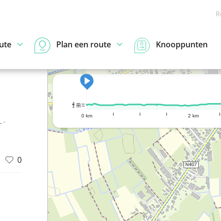
R
ute
Plan een route
Knooppunten
4 m
1 m
0 km
2 km
 -
0