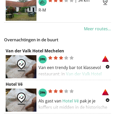
|
34 km
Vaartkant af.
R-M
Meer routes...
Overnachtingen in de buurt
Van der Valk Hotel Mechelen
Van een trendy bar tot klassevol
restaurant: in
Van der Valk Hotel
Mechelen
kom je werkelijk niets
Hotel Vé
tekort. Dit vlot bereikbare hotel
biedt bovendien vijf aangepaste
kamers aan.
Als gast van
Hotel Vé
pak je je
koffers uit midden in de historische
Meer info en reservatie:
Mechelse binnenstad. Je logeert in