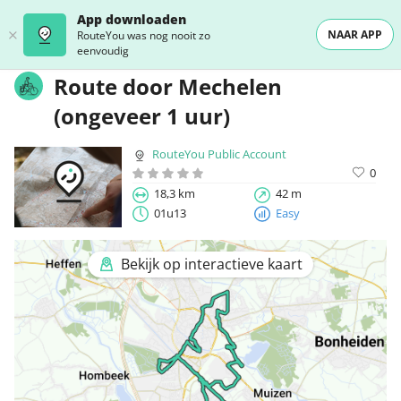
App downloaden
NAAR APP
RouteYou was nog nooit zo
eenvoudig
Route door Mechelen
(ongeveer 1 uur)
RouteYou Public Account
0
18,3 km
42 m
01u13
Easy
Bekijk op interactieve kaart