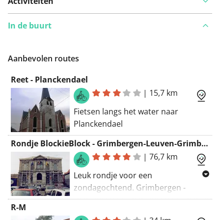
Activiteiten
In de buurt
Aanbevolen routes
Reet - Planckendael
|
15,7 km
Fietsen langs het water naar
Planckendael
Rondje BlockieBlock - Grimbergen-Leuven-Grimbergen via Fiets-O-Strade terug via vaart
|
76,7 km
Leuk rondje voor een
zondagochtend. Grimbergen -
Leuven - Grimbergen (via Mechelen)
R-M
Voornamelijk Fiets-O-Strade en