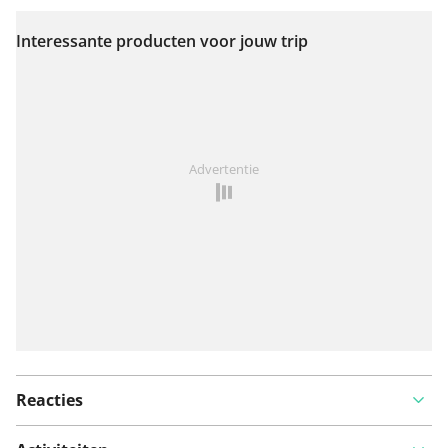
Interessante producten voor jouw trip
Bekijk op kaart
Iets opgevallen op deze route?
Probleem toevoegen
Advertentie
Reacties