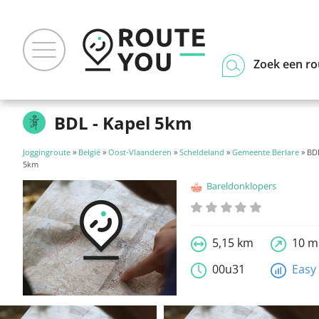
Zoek een ro
BDL - Kapel 5km
Joggingroute
»
België
»
Oost-Vlaanderen
»
Scheldeland
»
Gemeente Berlare
» BDL
5km
Bareldonklopers
5,15 km
10 m
00u31
Easy