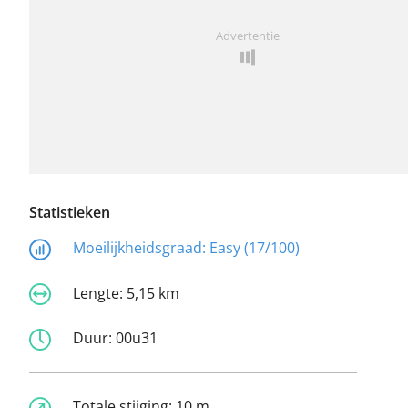
Advertentie
Statistieken
Moeilijkheidsgraad:
Easy (17/100)
Lengte:
5,15 km
Duur:
00u31
Totale stijging:
10 m