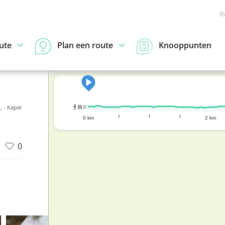
R
ute
Plan een route
Knooppunten
4 m
 - Kapel
1 m
0 km
2 km
0