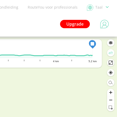
ondleiding
RouteYou voor professionals
Taal
Upgrade
4 km
5,2 km