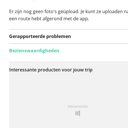
Er zijn nog geen foto's geüpload. Je kunt ze uploaden n
een route hebt afgerond met de app.
Gerapporteerde problemen
Bezienswaardigheden
Er zijn nog geen
problemen op deze
Interessante producten voor jouw trip
route gerapporteerd.
Iets opgevallen op deze route?
Probleem toevoegen
Advertentie