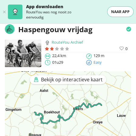
App downloaden
NAAR APP
RouteYou was nog nooit zo
eenvoudig
Haspengouw vrijdag
RouteYou Archief
0
22,4 km
129 m
01u29
Easy
Bekijk op interactieve kaart