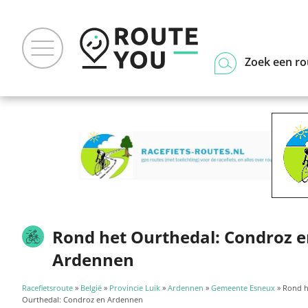
Zoek een ro
Rond het Ourthedal: Condroz 
Ardennen
Racefietsroute
»
België
»
Provincie Luik
»
Ardennen
»
Gemeente Esneux
» Rond h
Ourthedal: Condroz en Ardennen