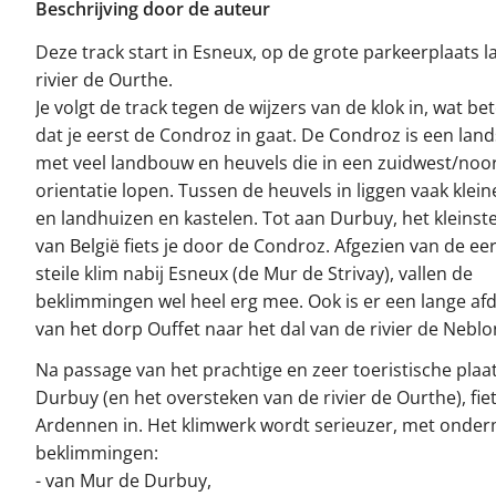
Beschrijving door de auteur
Deze track start in Esneux, op de grote parkeerplaats l
rivier de Ourthe.
Je volgt de track tegen de wijzers van de klok in, wat be
dat je eerst de Condroz in gaat. De Condroz is een lan
met veel landbouw en heuvels die in een zuidwest/noo
orientatie lopen. Tussen de heuvels in liggen vaak klei
en landhuizen en kastelen. Tot aan Durbuy, het kleinste
van België fiets je door de Condroz. Afgezien van de ee
steile klim nabij Esneux (de Mur de Strivay), vallen de
beklimmingen wel heel erg mee. Ook is er een lange afd
van het dorp Ouffet naar het dal van de rivier de Neblo
Na passage van het prachtige en zeer toeristische plaa
Durbuy (en het oversteken van de rivier de Ourthe), fiet
Ardennen in. Het klimwerk wordt serieuzer, met onde
beklimmingen:
- van Mur de Durbuy,