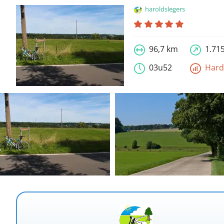
haroldslegers
96,7 km
1.71
03u52
Har