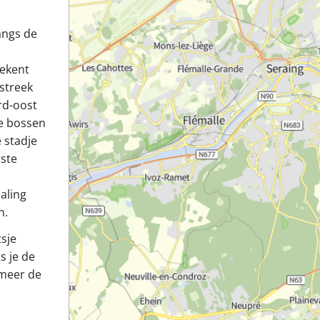
angs de
tekent
dstreek
rd-oost
ne bossen
 stadje
rste
aling
n.
tsje
s je de
rmeer de