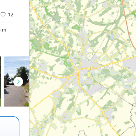
12
5 m
d