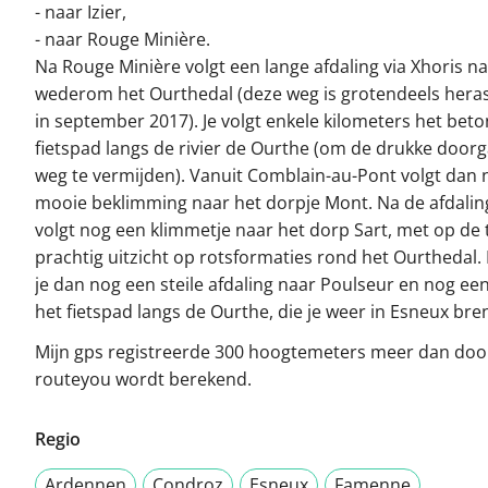
- naar Izier,
- naar Rouge Minière.
Na Rouge Minière volgt een lange afdaling via Xhoris n
wederom het Ourthedal (deze weg is grotendeels heras
in september 2017). Je volgt enkele kilometers het bet
fietspad langs de rivier de Ourthe (om de drukke door
weg te vermijden). Vanuit Comblain-au-Pont volgt dan
mooie beklimming naar het dorpje Mont. Na de afdalin
volgt nog een klimmetje naar het dorp Sart, met op de
prachtig uitzicht op rotsformaties rond het Ourthedal. 
je dan nog een steile afdaling naar Poulseur en nog ee
het fietspad langs de Ourthe, die je weer in Esneux bre
Mijn gps registreerde 300 hoogtemeters meer dan doo
routeyou wordt berekend.
Regio
Ardennen
Condroz
Esneux
Famenne