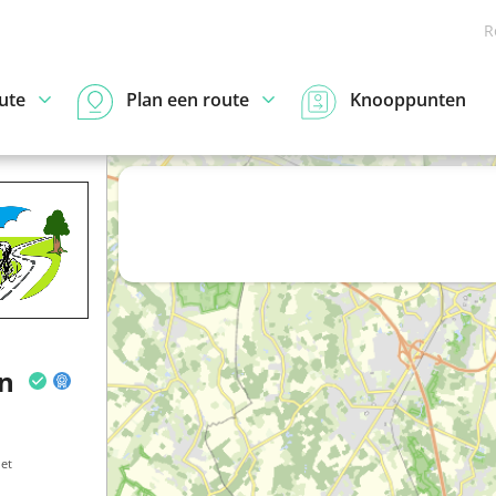
R
ute
Plan een route
Knooppunten
en
et