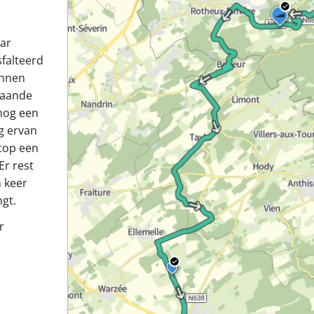
aar
falteerd
onnen
gaande
 nog een
g ervan
 top een
Er rest
n keer
ngt.
r