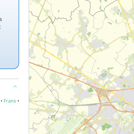
s
t
•
Frans
•