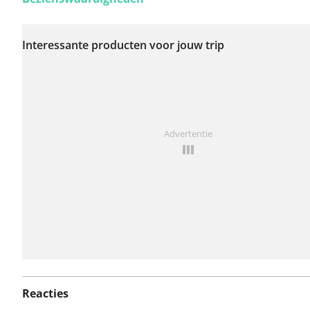
Er zijn nog geen
problemen op deze
Interessante producten voor jouw trip
route gerapporteerd.
Iets opgevallen op deze route?
Probleem toevoegen
Advertentie
Reacties