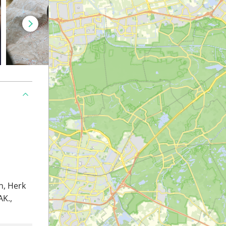
n, Herk
AK.,