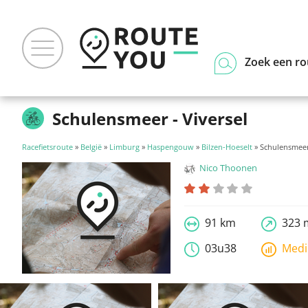
Zoek een ro
Schulensmeer - Viversel
Racefietsroute
»
België
»
Limburg
»
Haspengouw
»
Bilzen-Hoeselt
» Schulensmeer 
Nico Thoonen
91 km
323 
03u38
Med