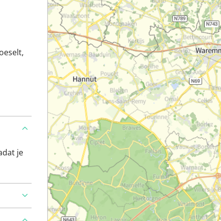
oeselt,
adat je