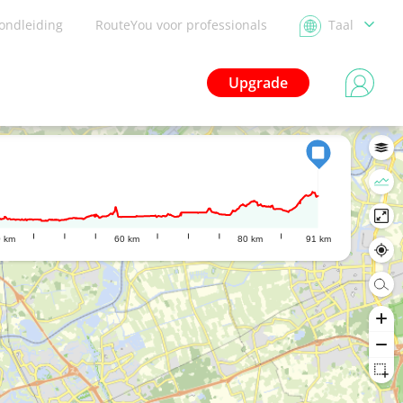
ondleiding
RouteYou voor professionals
Taal
Upgrade
0 km
60 km
80 km
91 km