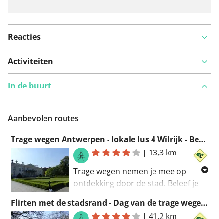
Reacties
Activiteiten
In de buurt
Aanbevolen routes
Trage wegen Antwerpen - lokale lus 4 Wilrijk - Berchem - Antwerpen
|
13,3 km
Trage wegen nemen je mee op
ontdekking door de stad. Beleef je
eigen leefomgeving van een andere
Flirten met de stadsrand - Dag van de trage wegen 2019
kant.
|
41,2 km