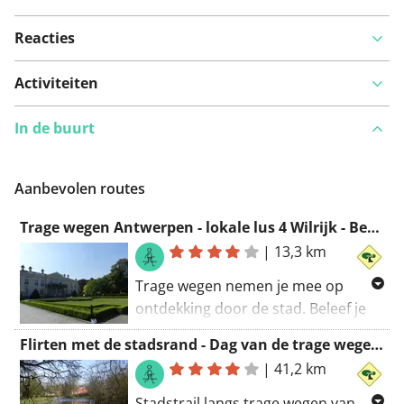
Reacties
Activiteiten
In de buurt
Aanbevolen routes
Trage wegen Antwerpen - lokale lus 4 Wilrijk - Berchem - Antwerpen
|
13,3 km
Trage wegen nemen je mee op
ontdekking door de stad. Beleef je
eigen leefomgeving van een andere
Flirten met de stadsrand - Dag van de trage wegen 2019
kant.
|
41,2 km
Kies je eigen start- en eindpunt en
Stadstrail langs trage wegen van