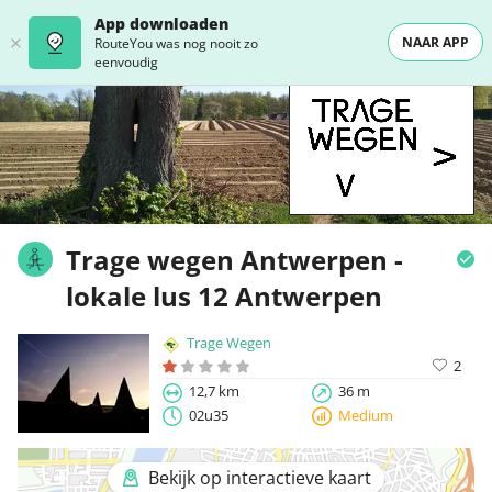
App downloaden
NAAR APP
RouteYou was nog nooit zo
eenvoudig
Trage wegen Antwerpen -
lokale lus 12 Antwerpen
Trage Wegen
2
12,7 km
36 m
02u35
Medium
Bekijk op interactieve kaart