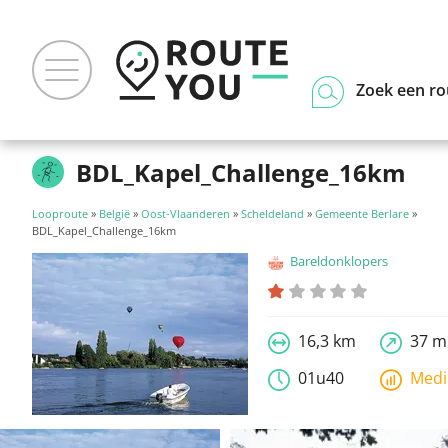
Zoek een ro
BDL_Kapel_Challenge_16km
Looproute
»
België
»
Oost-Vlaanderen
»
Scheldeland
»
Gemeente Berlare
»
BDL_Kapel_Challenge_16km
Bareldonklopers
16,3 km
37 m
01u40
Med