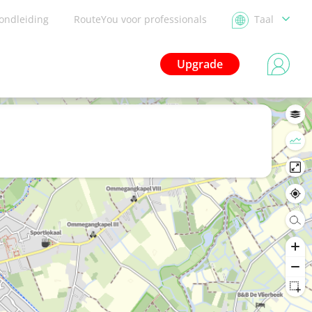
ondleiding
RouteYou voor professionals
Taal
Upgrade