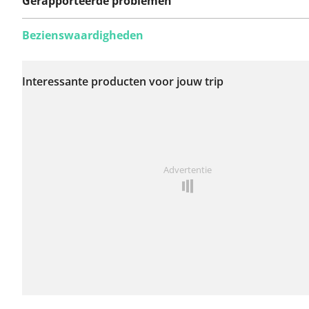
Gerapporteerde problemen
Bezienswaardigheden
Er zijn nog geen
problemen op deze
Interessante producten voor jouw trip
route gerapporteerd.
Iets opgevallen op deze route?
Probleem toevoegen
Advertentie