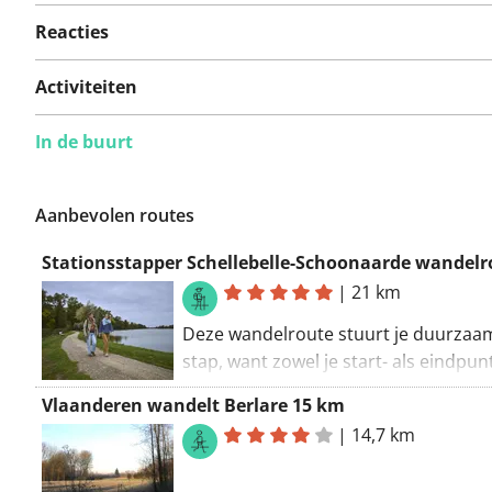
Reacties
Activiteiten
In de buurt
Aanbevolen routes
Stationsstapper Schellebelle-Schoonaarde wandelr
|
21 km
Deze wandelroute stuurt je duurzaa
stap, want zowel je start- als eindpunt
aan een treinstation. Ideaal voor wie
Vlaanderen wandelt Berlare 15 km
auto heeft of gewoon zin heeft in een
|
14,7 km
milieuvriendelijke dagtrip. In Schelleb
duik je het weidse landschap van de