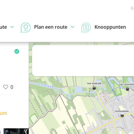
R
ute
Plan een route
Knooppunten
0
ium