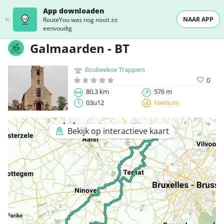
App downloaden
NAAR APP
RouteYou was nog nooit zo
eenvoudig
Galmaarden - BT
Bosbeekse Trappers
0
80,3 km
576 m
03u12
Medium
Bekijk op interactieve kaart