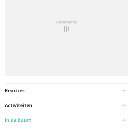
Iets opgevallen op deze route?
Probleem toevoegen
Advertentie
Reacties
Activiteiten
In de buurt