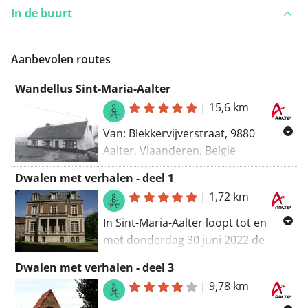
In de buurt
Aanbevolen routes
Wandellus Sint-Maria-Aalter
|
15,6 km
Van: Blekkervijverstraat, 9880
Aalter, Vlaanderen, België
Naar: Schuurlo, 9880 Aalter,
Dwalen met verhalen - deel 1
Vlaanderen, België
|
1,72 km
Routering: Wandel - knooppunten
In Sint-Maria-Aalter loopt tot en
met donderdag 30 juni 2022 de
nieuwe wandelroute ‘Dwalen met
Dwalen met verhalen - deel 3
Verhalen’. Meesterverteller Warre
|
9,78 km
Borgmans neemt je op sleeptouw