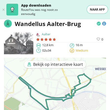
App downloaden
NAAR APP
RouteYou was nog nooit zo
eenvoudig
Wandellus Aalter-Brug
Aalter
0
12,8 km
16 m
02u34
Medium
Bekijk op interactieve kaart