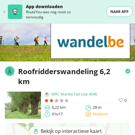
App downloaden
NAAR APP
RouteYou was nog nooit zo
eenvoudig
Roofridderswandeling 6,2
km
WRC Manke Fiel vzw 4046
0
6,22 km
29 m
01u17
Medium
Bekijk op interactieve kaart