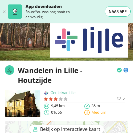
App downloaden
NAAR APP
RouteYou was nog nooit zo
eenvoudig
Wandelen in Lille -
Houtzijde
GenietvanLille
2
9,45 km
35 m
01u56
Medium
Bekijk op interactieve kaart