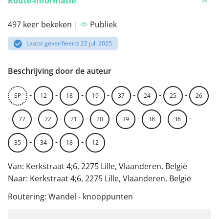
Route-informatie
497 keer bekeken |
Publiek
Laatst geverifieerd: 22 juli 2025
Beschrijving door de auteur
-
-
-
-
-
-
-
SP
12
18
19
37
24
25
26
-
-
-
-
-
-
-
-
77
22
21
20
39
38
36
-
-
-
35
34
18
12
Van: Kerkstraat 4;6, 2275 Lille, Vlaanderen, België
Naar: Kerkstraat 4;6, 2275 Lille, Vlaanderen, België
Routering: Wandel - knooppunten