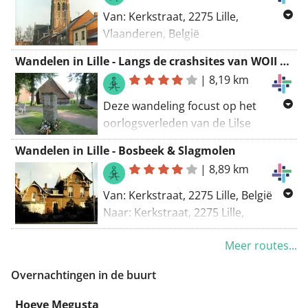
Van: Kerkstraat, 2275 Lille,
Vlaanderen, België
Naar: Rechtestraat, 2275 Lille,
Wandelen in Lille - Langs de crashsites van WOII bommenwerpers
Vlaanderen, België
|
8,19 km
Routering: Wandel - mooiste
Deze wandeling focust op het
oorlogsverleden van de Lilse
deelgemeente Gierle. De Tweede
Wandelen in Lille - Bosbeek & Slagmolen
Wereldoorlog sloeg daar extra hard
|
8,89 km
toe. Met deze wandeling wordt die
periode opnieuw tastbaar. Knoop je
Van: Kerkstraat, 2275 Lille, België
veters en herbeleef hoe Gierle werd
Naar: Kerkstraat, 2275 Lille,
getroffen.
Vlaanderen, België
Meer routes...
Indien je deze wandeling interessant
Routering: Wandel - mooiste
vindt, bekijk ook zeker onze route:
Overnachtingen in de buurt
Gierle tijdens de Tweede
Wereldoorlog.
Hoeve Megusta