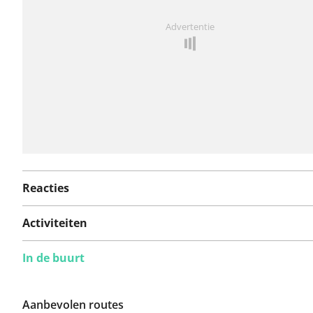
Iets opgevallen op deze route?
Probleem toevoegen
Advertentie
Reacties
Activiteiten
In de buurt
Aanbevolen routes