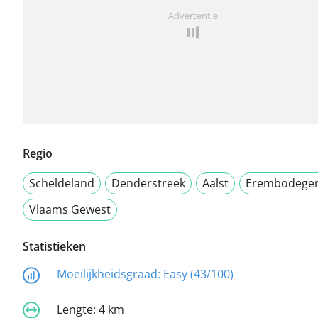
Advertentie
Regio
Scheldeland
Denderstreek
Aalst
Erembodege
Vlaams Gewest
Statistieken
Moeilijkheidsgraad:
Easy (43/100)
Lengte:
4 km