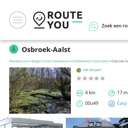
Zoek een ro
Osbroek-Aalst
Wandelroute
»
België
»
Oost-Vlaanderen
»
Scheldeland
»
Stad Aalst
» Osbroek-Aa
riet lenaert
4 km
17 m
00u49
Easy