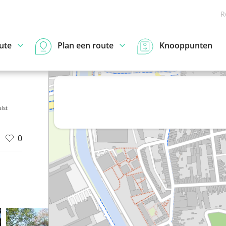
R
ute
Plan een route
Knooppunten
lst
0