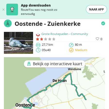
App downloaden
NAAR APP
RouteYou was nog nooit zo
eenvoudig
Oostende - Zuienkerke
Grote Routepaden - Community
0
27,7 km
80 m
05u40
Medium
Bekijk op interactieve kaart