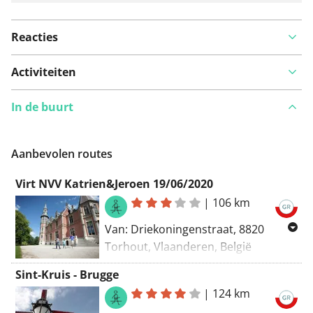
Reacties
Activiteiten
In de buurt
Aanbevolen routes
Virt NVV Katrien&Jeroen 19/06/2020
|
106 km
Van: Driekoningenstraat, 8820
Torhout, Vlaanderen, België
Naar: Driekoningenstraat, 8820
Sint-Kruis - Brugge
Torhout, Vlaanderen, België
|
124 km
Routering: Wandel - mooiste