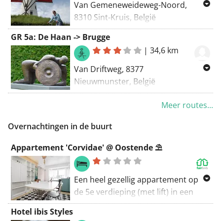
Van Gemeneweideweg-Noord,
8310 Sint-Kruis, België
Naar Zandwege, 8000 Brugge, België
GR 5a: De Haan -> Brugge
Routering Wandel - mooiste
|
34,6 km
Van Driftweg, 8377
Nieuwmunster, België
Naar Stationsplein, 8200 Sint-
Meer routes...
Michiels, België
Routering Wandel - mooiste
Overnachtingen in de buurt
Appartement 'Corvidae' @ Oostende ⛱️
Een heel gezellig appartement op
de 5e verdieping (met lift) in een
straat naast de zee. Op minder dan
Hotel ibis Styles
3 minuten kan je je tenen in het