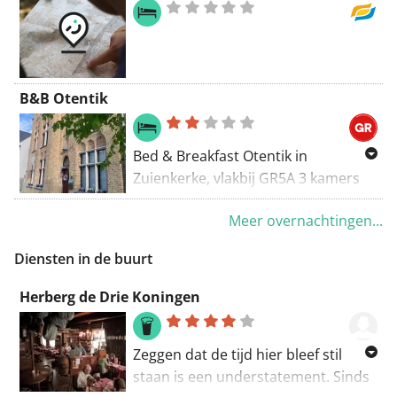
water onderdompelen. Het is een
rustige plek voor 2 tot 4 personen.
Goed voor een gezin of vrienden die
erop uit willen. Maak zelf je eten in
B&B Otentik
de praktisch ingerichte keuken of je
kan uit eten gaan in één van de vele
restaurants in Oostende. Voor de
Bed & Breakfast Otentik in
liefhebbers is er frituur Franky, het
Zuienkerke, vlakbij GR5A 3 kamers
beste frituur van de omstreken met
met eigen badkamer, uitgebreid
zelfs vegetarische en vegan opties ;)
Meer overnachtingen...
ontbijt met streekproducten
inbegrepen. Zonneterras. Mogelijk
Diensten in de buurt
om opgehaald te worden op de
route (mits supplement).
Herberg de Drie Koningen
Zeggen dat de tijd hier bleef stil
staan is een understatement. Sinds