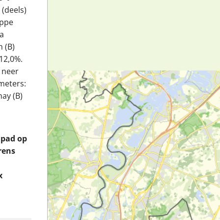
 (deels)
eppe
La
 (B)
 12,0%.
 neer
emeters:
hay (B)
d pad op
rens
x