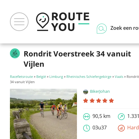
Zoek een ro
Rondrit Voerstreek 34 vanuit
Vijlen
Racefietsroute
»
België
»
Limburg
»
Rheinisches Schiefergebirge
»
Vaals
» Rondrit
34 vanuit Vijlen
BikerJohan
90,5 km
1.33
03u37
Har