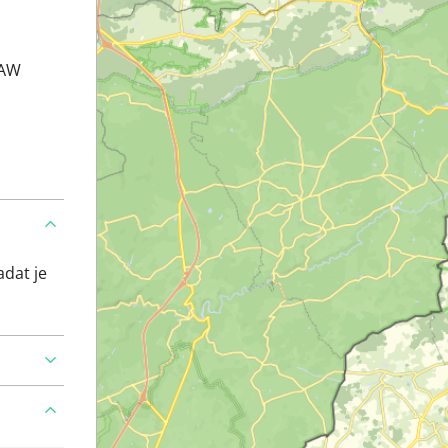
4AW
adat je