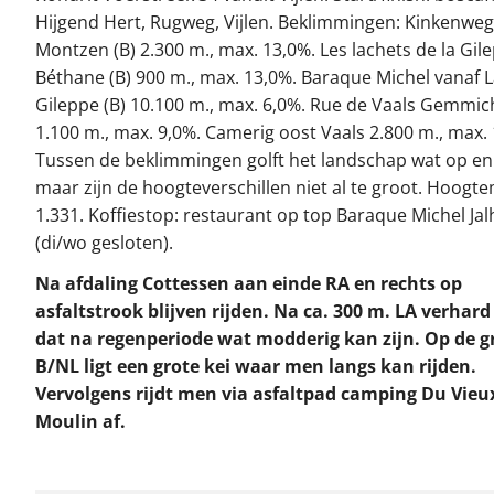
Hijgend Hert, Rugweg, Vijlen. Beklimmingen: Kinkenweg
Montzen (B) 2.300 m., max. 13,0%. Les lachets de la Gil
Béthane (B) 900 m., max. 13,0%. Baraque Michel vanaf 
Gileppe (B) 10.100 m., max. 6,0%. Rue de Vaals Gemmich
1.100 m., max. 9,0%. Camerig oost Vaals 2.800 m., max.
Tussen de beklimmingen golft het landschap wat op en
maar zijn de hoogteverschillen niet al te groot. Hoogt
1.331. Koffiestop: restaurant op top Baraque Michel Jal
(di/wo gesloten).
Na afdaling Cottessen aan einde RA en rechts op
asfaltstrook blijven rijden. Na ca. 300 m. LA verhar
dat na regenperiode wat modderig kan zijn. Op de g
B/NL ligt een grote kei waar men langs kan rijden.
Vervolgens rijdt men via asfaltpad camping Du Vieu
Moulin af.