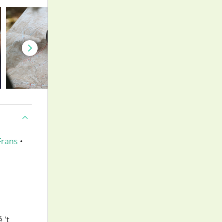
Frans
•
 't