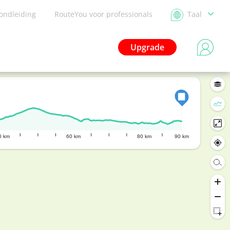
ondleiding
RouteYou voor professionals
Taal
Upgrade
0 km
60 km
80 km
90 km