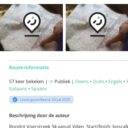
Route-informatie
57 keer bekeken |
Publiek |
Deens
•
Duits
•
Engels
•
Italiaans
•
Spaans
Laatst geverifieerd: 23 juli 2025
Beschrijving door de auteur
Rondrit Voerstreek 34 vanuit Vijlen. Start/finish: boscafé