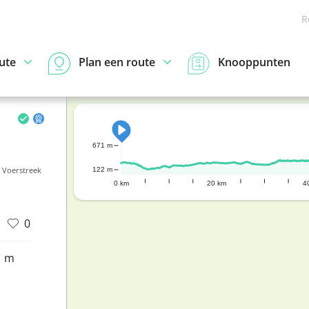
R
ute
Plan een route
Knooppunten
671 m
 Voerstreek
122 m
0 km
20 km
4
0
1 m
d