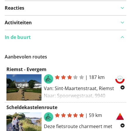
Reacties
Activiteiten
In de buurt
Aanbevolen routes
Riemst - Evergem
|
187 km
Van: Sint-Maartenstraat, Riemst
Naar: Spoorwegstraat, 9940
Evergem, Vlaanderen, België
Scheldekastelenroute
Routering: Recreatief fietsen -
|
59 km
knooppunten
Deze fietsroute charmeert met