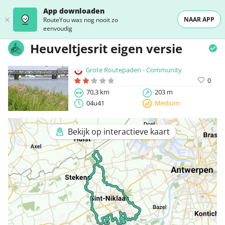
App downloaden
NAAR APP
RouteYou was nog nooit zo
eenvoudig
Heuveltjesrit eigen versie
Grote Routepaden - Community
0
70,3 km
203 m
04u41
Medium
Bekijk op interactieve kaart