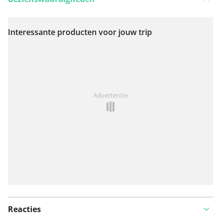
Interessante producten voor jouw trip
Bekijk op kaart
Iets opgevallen op deze route?
Probleem toevoegen
Advertentie
Reacties