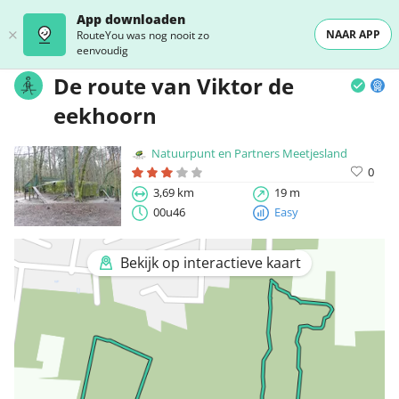
App downloaden
NAAR APP
RouteYou was nog nooit zo
eenvoudig
De route van Viktor de
eekhoorn
Natuurpunt en Partners Meetjesland
0
3,69 km
19 m
00u46
Easy
Bekijk op interactieve kaart