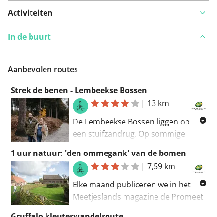
Activiteiten
In de buurt
Aanbevolen routes
Strek de benen - Lembeekse Bossen
|
13 km
De Lembeekse Bossen liggen op
een stuifzandrug. Op sommige
paden stap je door mul zand en
1 uur natuur: 'den ommegank' van de bomen
waan je je op een strand. Bij de
|
7,59 km
recreatieve fietser is het gebied dan
ook geen favoriet, maar des te meer
Elke maand publiceren we in het
bij wandelaars, mountainbikers en
Meetjeslands magazine de Promeet
ruiters. Je kan de volledige
een wandeling in onze regio. Dit
Gruffalo kleuterwandelroute