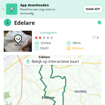
App downloaden
NAAR APP
RouteYou was nog nooit zo
eenvoudig
Edelare
Vantieghem
0
12,9 km
159 m
02u51
Medium
Bekijk op interactieve kaart