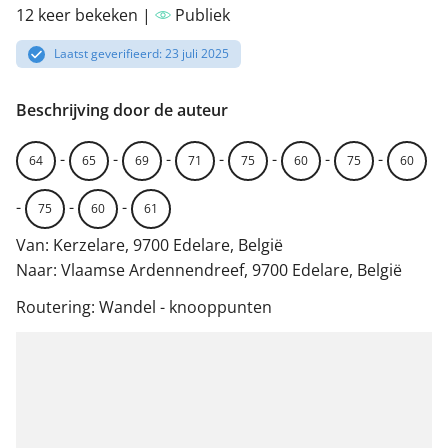
12 keer bekeken |
Publiek
Laatst geverifieerd: 23 juli 2025
Beschrijving door de auteur
-
-
-
-
-
-
-
64
65
69
71
75
60
75
60
-
-
-
75
60
61
Van: Kerzelare, 9700 Edelare, België
Naar: Vlaamse Ardennendreef, 9700 Edelare, België
Routering: Wandel - knooppunten