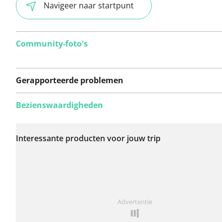
Navigeer naar startpunt
Community-foto's
Gerapporteerde problemen
Bezienswaardigheden
Er zijn nog geen
problemen op deze
Interessante producten voor jouw trip
route gerapporteerd.
Iets opgevallen op deze route?
Probleem toevoegen
Advertentie