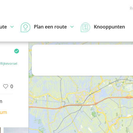
R
ute
Plan een route
Knooppunten
Rijkevorsel
0
m
ium