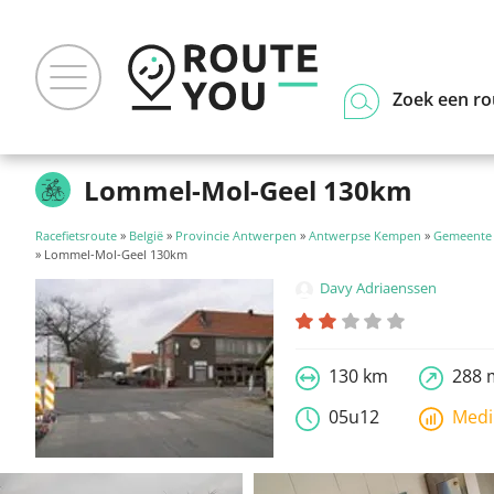
Zoek een ro
Lommel-Mol-Geel 130km
Racefietsroute
»
België
»
Provincie Antwerpen
»
Antwerpse Kempen
»
Gemeente 
» Lommel-Mol-Geel 130km
Davy Adriaenssen
130 km
288 
05u12
Med