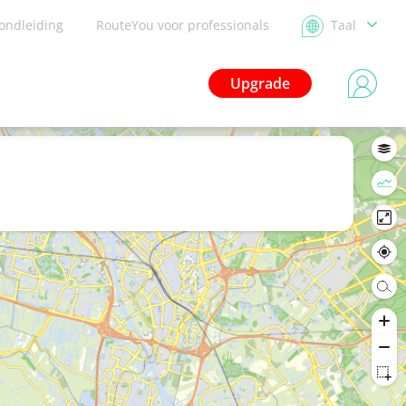
ondleiding
RouteYou voor professionals
Taal
Upgrade