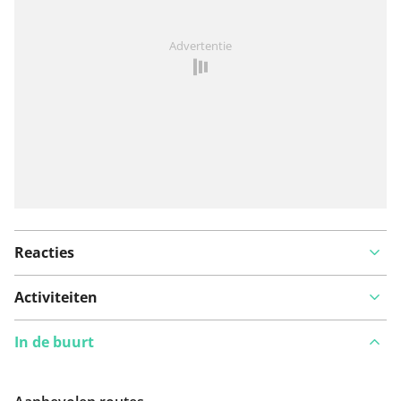
Iets opgevallen op deze route?
Probleem toevoegen
Advertentie
Reacties
Activiteiten
In de buurt