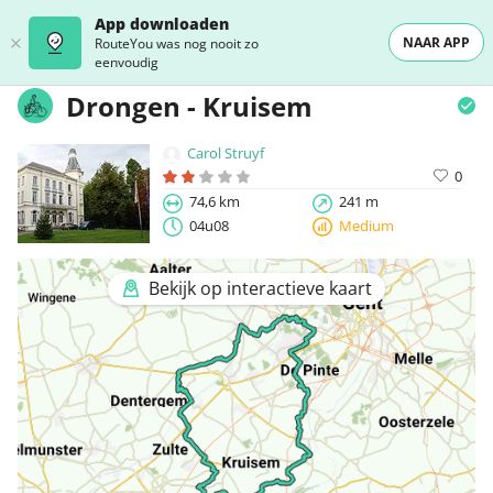
App downloaden
NAAR APP
RouteYou was nog nooit zo
eenvoudig
Drongen - Kruisem
Carol Struyf
0
74,6 km
241 m
04u08
Medium
Bekijk op interactieve kaart