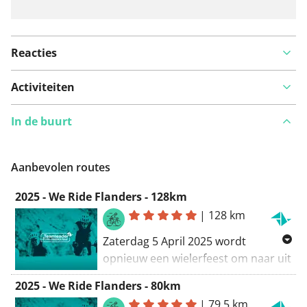
Reacties
Activiteiten
In de buurt
Aanbevolen routes
2025 - We Ride Flanders - 128km
|
128 km
Zaterdag 5 April 2025 wordt
opnieuw een wielerfeest om naar uit
te kijken want dan kan jij, één dag
2025 - We Ride Flanders - 80km
voor de profs, jouw Ronde rijden.
|
79,5 km