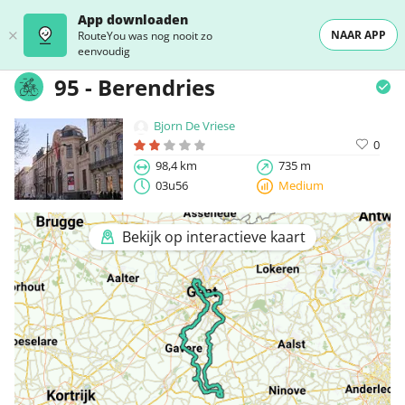
App downloaden
NAAR APP
RouteYou was nog nooit zo
eenvoudig
95 - Berendries
Bjorn De Vriese
0
98,4 km
735 m
03u56
Medium
Bekijk op interactieve kaart