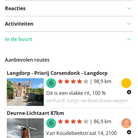
Reacties
Activiteiten
In de buurt
Aanbevolen routes
Langdorp - Priorij Corsendonk - Langdorp
|
98,9 km
Dit is een vlakke rit, 100 %
verhard, langs verkeersluwe wegen.
Ik fiets dwars door Herentals, maar
Deurne-Lichtaart 87km
dit is best te doen, weinig verkeer.
|
86,9 km
Langs het bloso sportcentrum,
Van Koudebeekstraat 14, 2100