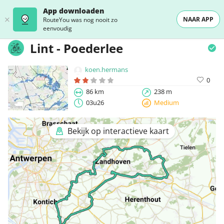
App downloaden
NAAR APP
RouteYou was nog nooit zo
eenvoudig
Lint - Poederlee
koen.hermans
0
86 km
238 m
03u26
Medium
Bekijk op interactieve kaart