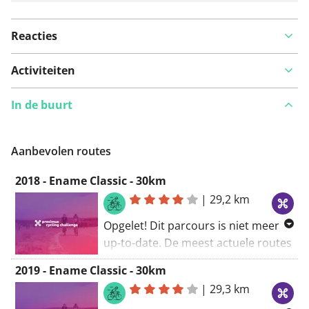
Reacties
Activiteiten
In de buurt
Aanbevolen routes
2018 - Ename Classic - 30km
|
29,2 km
Opgelet! Dit parcours is niet meer
up-to-date. De meest actuele routes
vind je via
2019 - Ename Classic - 30km
www.proximuscyclingchallenge.be
.
|
29,3 km