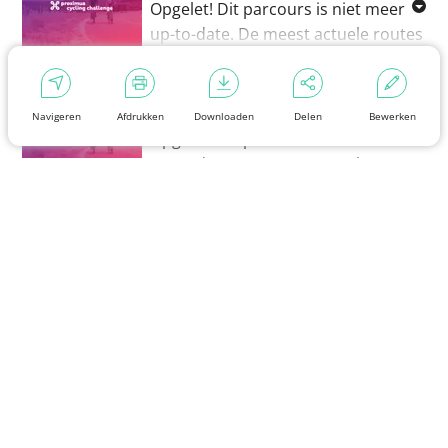
Opgelet! Dit parcours is niet meer
up-to-date. De meest actuele routes
vind je via
2019 - Serge Baguet Classic - 32km
www.proximuscyclingchallenge.be
.
|
31,6 km
Navigeren
Afdrukken
Downloaden
Delen
Bewerken
Opgelet! Dit parcours is niet meer
up-to-date. De meest actuele routes
vind je via
Meer routes...
www.proximuscyclingchallenge.be
.
Overnachtingen in de buurt
B&B 't Sprankelend Toeval
Een bruisende B&B in de Vlaamse
Ardennen. Dat het er sprankelt, is
geen toeval: het 'Bierpassie
Jeugdherberg
arrangement' is uitgebreid, de