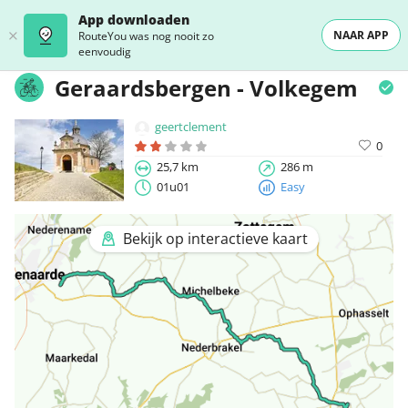
App downloaden
NAAR APP
RouteYou was nog nooit zo
eenvoudig
Geraardsbergen - Volkegem
geertclement
0
25,7 km
286 m
01u01
Easy
Bekijk op interactieve kaart