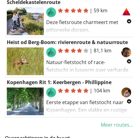
Scheldekastelenroute
|
59 km
Deze fietsroute charmeert met
pittoreske dorpen,
adembenemende natuur en niet
Heist od Berg-Boom: rivierenroute & natuurroute
één, maar twee fabelachtige
|
81,1 km
kastelen. Spring op je fiets en laat je
onderdompelen in een wereld van
Natuur-fietstocht of race-
weelderige parktuinen, unieke
fietstocht in lusvorm over verharde
kunstwerken en adellijke intriges.
wegen. Van Heist-op-den-Berg naar
Kopenhagen Rit 1: Keerbergen - Phillippine
Uiteraard is ook het meanderende
Berlaar, Lier, Duffel, Rumst, Boom,
|
104 km
water van de Schelde nooit ver weg.
Mechelen, Bonheiden, Peulis en
In de natuurpracht langs de
Beerzel.
Eerste etappe van fietstocht naar
Scheldeoevers kom je weer
Kopenhagen. Een vlakke en rustige
Rustige wegen langs de
rivieren
:
helemaal op adem.
rit, langs vrijliggende fietspaden of
langs Nete, Rupel, Dijle. 81 km.
Meer routes...
rustige wegen. Wegens de afstand
Langs de
natuurgebieden
:
toch alleen aan te raden voor min of
Anderstad
(Lier),
Pallieterpolder
Overnachtingen in de buurt