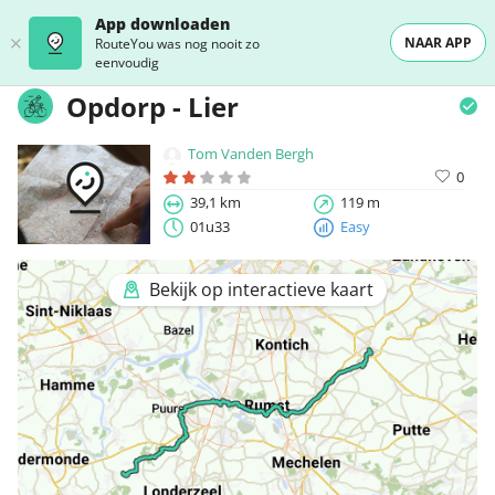
App downloaden
NAAR APP
RouteYou was nog nooit zo
eenvoudig
Opdorp - Lier
Tom Vanden Bergh
0
39,1 km
119 m
01u33
Easy
Bekijk op interactieve kaart