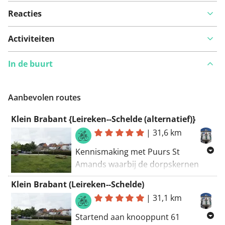
Reacties
Activiteiten
In de buurt
Aanbevolen routes
Klein Brabant {Leireken--Schelde (alternatief)}
|
31,6 km
Kennismaking met Puurs St
Amands waarbij de dorpskernen
van Lippelo, Liezele en Oppuurs
Klein Brabant (Leireken--Schelde)
doorkruist worden. Je fietst er
|
31,1 km
vervolgens pal naast de toeristische
spoorlijn enerzijds tussen
Startend aan knooppunt 61