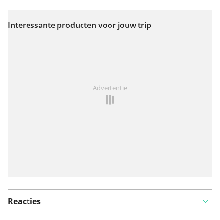
Interessante producten voor jouw trip
Bekijk op kaart
Iets opgevallen op deze route?
Probleem toevoegen
Advertentie
Reacties