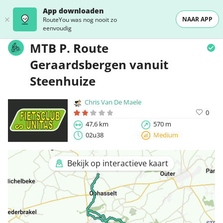
App downloaden
NAAR APP
RouteYou was nog nooit zo
eenvoudig
MTB P. Route
Geraardsbergen vanuit
Steenhuize
Chris Van De Maele
0
47,6 km
570 m
02u38
Medium
Bekijk op interactieve kaart