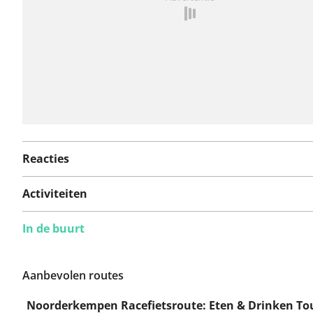
Reacties
Activiteiten
In de buurt
Aanbevolen routes
Noorderkempen Racefietsroute: Eten & Drinken To