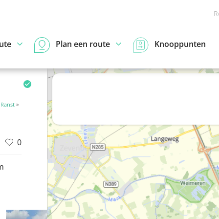
R
ute
Plan een route
Knooppunten
Ranst
»
0
m