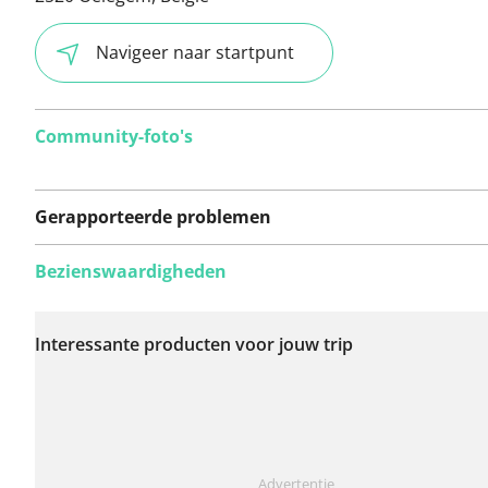
Navigeer naar startpunt
Community-foto's
Gerapporteerde problemen
Bezienswaardigheden
Er zijn nog geen
problemen op deze
Interessante producten voor jouw trip
route gerapporteerd.
Iets opgevallen op deze route?
Probleem toevoegen
Advertentie