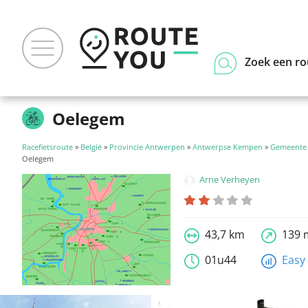
Zoek een ro
Oelegem
Racefietsroute
»
België
»
Provincie Antwerpen
»
Antwerpse Kempen
»
Gemeente 
Oelegem
Arne Verheyen
43,7 km
139 
01u44
Easy