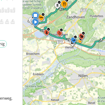
mig
enweg,